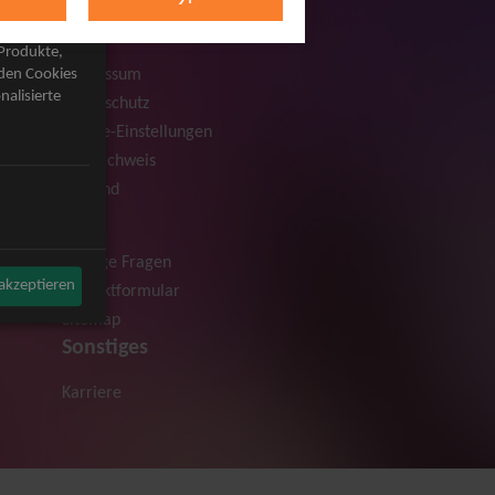
Rechtliches
AGB
 Produkte,
Impressum
rden Cookies
nalisierte
Datenschutz
Cookie-Einstellungen
Bildnachweis
Versand
Hilfe
Häufige Fragen
 akzeptieren
Kontaktformular
Sitemap
Sonstiges
Karriere