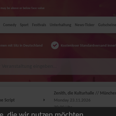
ice may be above or below face value
Comedy
Sport
Festivals
Unterhaltung
News-Ticker
Gutschein
en mit Sitz in Deutschland
Kostenloser Standardversand inner
Zenith, die Kulturhalle // Münche
he Script
Monday 23.11.2026
20:00 Uhr
e, die wir nutzen möchten