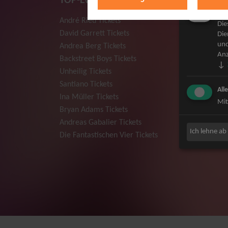
TOP-Events
Mar
André Rieu Tickets
Herbert
Die
David Garrett Tickets
Deep Pur
Die
und
Andrea Berg Tickets
Howard 
Anz
Backstreet Boys Tickets
Jan Dela
↓
Unheilig Tickets
Pur Tick
Santiano Tickets
Bob Dyla
All
Ina Müller Tickets
Mark For
Mit
Bryan Adams Tickets
The Prod
Andreas Gabalier Tickets
Sarah Co
Ich lehne ab
Die Fantastischen Vier Tickets
Niedecke