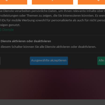
keting
 Grönemeyer Tickets
Judas Priest Tickets
se Dienste verarbeiten persönliche Daten, um Ihnen relevante Inhalte über
ple Tickets
The BossHoss Tickets
nstleistungen oder Themen zu zeigen, die Sie interessieren könnten. Es we
 IDs für mobile Werbung sowohl für personalisierte als auch für nicht perso
Carpendale Tickets
Silbermond Tickets
eigen genutzt.
y & Disko No.1 Tickets
Trailerpark & Friends Tickets
3
Dienste
ets
Bosse Tickets
n Tickets
Anastacia Tickets
e Dienste aktivieren oder deaktivieren
ster Tickets
Simple Plan Tickets
 diesem Schalter können Sie alle Dienste aktivieren oder deaktivieren.
igy Tickets
Nena Tickets
nnor Tickets
Beatrice Egli Tickets
Ausgewählte akzeptieren
Alle
ns BAP Tickets
Roland Kaiser Tickets