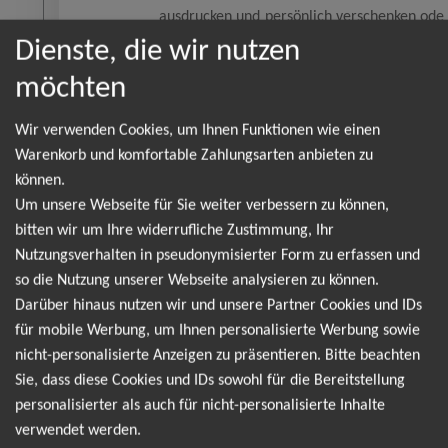
ausdrucken und persönlich verschenken ode
direkt die E-Mail weiterleiten
Dienste, die wir nutzen
möchten
01
Wir verwenden Cookies, um Ihnen Funktionen wie einen
🧡 Keine News und Angebote meh
Warenkorb und komfortable Zahlungsarten anbieten zu
verpassen !
Jan
können.
Verpasse keine Angebote und News mehr 
Um unsere Webseite für Sie weiter verbessern zu können,
Folge uns auf TikTok, Instagram un
bitten wir um Ihre widerrufliche Zustimmung, Ihr
Facebook unter Prestigetickets ! 🧡
Nutzungsverhalten in pseudonymisierter Form zu erfassen und
so die Nutzung unserer Webseite analysieren zu können.
Darüber hinaus nutzen wir und unsere Partner Cookies und IDs
für mobile Werbung, um Ihnen personalisierte Werbung sowie
NEWSLETTER
nicht-personalisierte Anzeigen zu präsentieren. Bitte beachten
Sie, dass diese Cookies und IDs sowohl für die Bereitstellung
personalisierter als auch für nicht-personalisierte Inhalte
verwendet werden.
Ich möchte den regelmäßig erscheinenden Newsletter