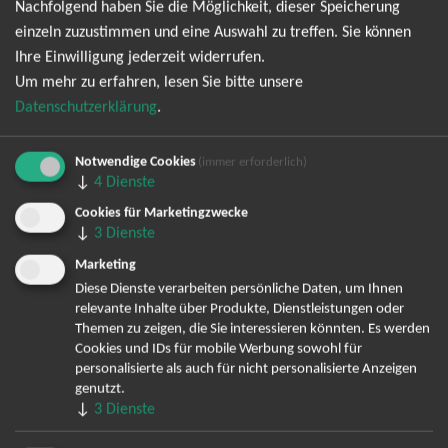
Nachfolgend haben Sie die Möglichkeit, dieser Speicherung
abonnieren und bin daher mit einer Speicherung meiner E-
einzeln zuzustimmen und eine Auswahl zu treffen. Sie können
Mail-Adresse zum Zweck der Zustellung des Newsletters
Ihre Einwilligung jederzeit widerrufen.
Datenschutzerklärung
entsprechend der
einverstanden. Den
Um mehr zu erfahren, lesen Sie bitte unsere
Newsletter kann ich jederzeit wieder abbestellen.
Datenschutzerklärung
.
Notwendige Cookies
(immer erforderlich)
↓
4
Dienste
Cookies für Marketingzwecke
↓
3
Dienste
Marketing
Diese Dienste verarbeiten persönliche Daten, um Ihnen
Bereits angemeldet? Hier können Sie sich abmelden ...
relevante Inhalte über Produkte, Dienstleistungen oder
Themen zu zeigen, die Sie interessieren könnten. Es werden
Cookies und IDs für mobile Werbung sowohl für
personalisierte als auch für nicht personalisierte Anzeigen
genutzt.
TOP-Events
↓
3
Dienste
André Rieu Tickets