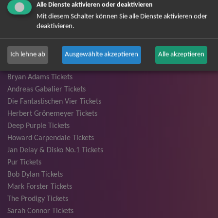
David Garrett Tickets
Alle Dienste aktivieren oder deaktivieren
Mit diesem Schalter können Sie alle Dienste aktivieren oder
Andrea Berg Tickets
deaktivieren.
Backstreet Boys Tickets
Unheilig Tickets
Santiano Tickets
Ich lehne ab
Ausgewählte akzeptieren
Alle akzeptieren
Ina Müller Tickets
Bryan Adams Tickets
Andreas Gabalier Tickets
Die Fantastischen Vier Tickets
Herbert Grönemeyer Tickets
Deep Purple Tickets
Howard Carpendale Tickets
Jan Delay & Disko No.1 Tickets
Pur Tickets
Bob Dylan Tickets
Mark Forster Tickets
The Prodigy Tickets
Sarah Connor Tickets