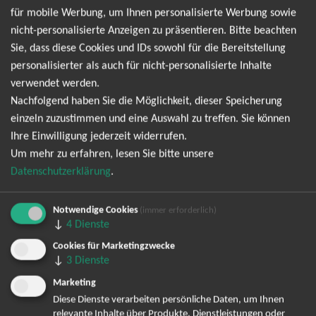
genauso gefeiert werden wie neue Hits aus aktuellen Alben.
für mobile Werbung, um Ihnen personalisierte Werbung sowie
Wer The Script live erlebt, darf sich auf starke Stimmen, große
nicht-personalisierte Anzeigen zu präsentieren. Bitte beachten
Emotionen und echte Gänsehautmomente freuen.
Sie, dass diese Cookies und IDs sowohl für die Bereitstellung
personalisierter als auch für nicht-personalisierte Inhalte
Man In The Arena Tour 2026
verwendet werden.
Nachfolgend haben Sie die Möglichkeit, dieser Speicherung
einzeln zuzustimmen und eine Auswahl zu treffen. Sie können
Ihre Einwilligung jederzeit widerrufen.
TOP-Events
Um mehr zu erfahren, lesen Sie bitte unsere
Datenschutzerklärung
.
André Rieu Tickets
David Garrett Tickets
Notwendige Cookies
(immer erforderlich)
Andrea Berg Tickets
↓
4
Dienste
Backstreet Boys Tickets
Cookies für Marketingzwecke
Unheilig Tickets
↓
3
Dienste
Santiano Tickets
Marketing
Ina Müller Tickets
Diese Dienste verarbeiten persönliche Daten, um Ihnen
Bryan Adams Tickets
relevante Inhalte über Produkte, Dienstleistungen oder