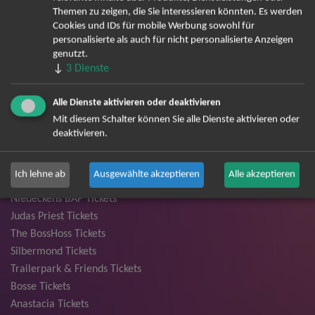
Andreas Gabalier Tickets
Themen zu zeigen, die Sie interessieren könnten. Es werden
Die Fantastischen Vier Tickets
Cookies und IDs für mobile Werbung sowohl für
personalisierte als auch für nicht personalisierte Anzeigen
Herbert Grönemeyer Tickets
genutzt.
Deep Purple Tickets
↓
3
Dienste
Howard Carpendale Tickets
Jan Delay & Disko No.1 Tickets
Alle Dienste aktivieren oder deaktivieren
Pur Tickets
Mit diesem Schalter können Sie alle Dienste aktivieren oder
Bob Dylan Tickets
deaktivieren.
Mark Forster Tickets
The Prodigy Tickets
Ich lehne ab
Ausgewählte akzeptieren
Alle akzeptieren
Sarah Connor Tickets
Niedeckens BAP Tickets
Judas Priest Tickets
The BossHoss Tickets
Silbermond Tickets
Trailerpark & Friends Tickets
Bosse Tickets
Anastacia Tickets