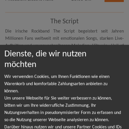
The Script
Die irische Rockband The Script begeistert seit Jahren
Millionen Fans weltweit mit emotionalen Songs, starken Live-
Auftritten und unverwechselbaren Melodien. Hits wie „Hall of
Dienste, die wir nutzen
Fame“, „Breakeven“ oder „Superheroes“ haben The Script
international bekannt gemacht und sorgen bis heute für
möchten
ausverkaufte Konzerte und eine riesige Fangemeinde. Wenn du
Tickets für The Script kaufen möchtest, findest du hier alle
Wir verwenden Cookies, um Ihnen Funktionen wie einen
Informationen zu aktuellen Konzerten, Tourdaten und
Warenkorb und komfortable Zahlungsarten anbieten zu
exklusiven Eintrittskarten für unvergessliche Live-Erlebnisse.
können.
The Script steht für mitreißende Rock- und Popmusik, die direkt
Um unsere Webseite für Sie weiter verbessern zu können,
ins Herz geht. Die Band aus Irland verbindet emotionale Texte
bitten wir um Ihre widerrufliche Zustimmung, Ihr
mit energiegeladenen Sounds und schafft es bei jedem Konzert,
Nutzungsverhalten in pseudonymisierter Form zu erfassen und
eine besondere Atmosphäre zu erzeugen. Fans schätzen vor
so die Nutzung unserer Webseite analysieren zu können.
allem die authentischen Live-Shows, bei denen bekannte Songs
Darüber hinaus nutzen wir und unsere Partner Cookies und IDs