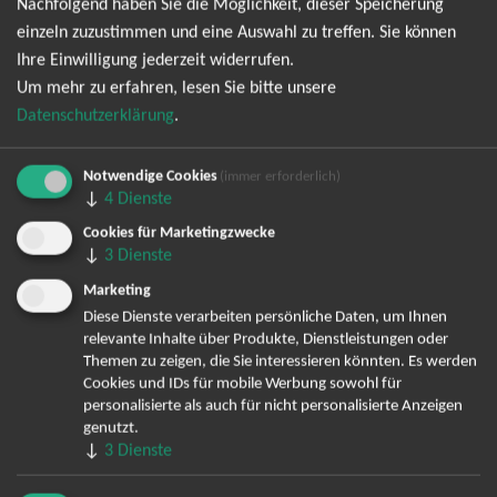
Nachfolgend haben Sie die Möglichkeit, dieser Speicherung
Waghäusel
24.07.2027
Tickets
einzeln zuzustimmen und eine Auswahl zu treffen. Sie können
Eremitage
19:00 Uhr
Ihre Einwilligung jederzeit widerrufen.
Um mehr zu erfahren, lesen Sie bitte unsere
Neu-Ulm
07.08.2027
Datenschutzerklärung
.
Tickets
Wiley Sportpark
19:00 Uhr
Notwendige Cookies
(immer erforderlich)
St. Goarshausen / Loreley
13.08.2027
↓
4
Dienste
Tickets
Loreley Freilichtbühne
19:00 Uhr
Cookies für Marketingzwecke
↓
3
Dienste
St. Goarshausen / Loreley
14.08.2027
Marketing
Tickets
Loreley Freilichtbühne
19:00 Uhr
Diese Dienste verarbeiten persönliche Daten, um Ihnen
relevante Inhalte über Produkte, Dienstleistungen oder
Themen zu zeigen, die Sie interessieren könnten. Es werden
Lingen
15.08.2027
Cookies und IDs für mobile Werbung sowohl für
Tickets
Open-Air-Platz EmslandArena
19:00 Uhr
personalisierte als auch für nicht personalisierte Anzeigen
genutzt.
↓
3
Dienste
Braunschweig
18.08.2027
Tickets