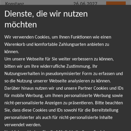
Konstanz
26.06.2027
Tickets
Klein Venedig 1
19:00 Uhr
Dienste, die wir nutzen
möchten
Tettnang
27.06.2027
Regionalwerk Bodensee-
19:00 Uhr
Tickets
Wir verwenden Cookies, um Ihnen Funktionen wie einen
Schlossgarten Open Air
Warenkorb und komfortable Zahlungsarten anbieten zu
können.
Um unsere Webseite für Sie weiter verbessern zu können,
Friedberg (Hessen)
04.07.2027
Tickets
bitten wir um Ihre widerrufliche Zustimmung, Ihr
Seewiese
19:00 Uhr
Nutzungsverhalten in pseudonymisierter Form zu erfassen und
so die Nutzung unserer Webseite analysieren zu können.
Rosenheim
11.07.2027
Darüber hinaus nutzen wir und unsere Partner Cookies und IDs
Tickets
Mangfallpark Süd
19:00 Uhr
für mobile Werbung, um Ihnen personalisierte Werbung sowie
nicht-personalisierte Anzeigen zu präsentieren. Bitte beachten
Bonn
23.07.2027
Sie, dass diese Cookies und IDs sowohl für die Bereitstellung
Tickets
Kunstrasen Rheinaue
19:00 Uhr
personalisierter als auch für nicht-personalisierte Inhalte
verwendet werden.