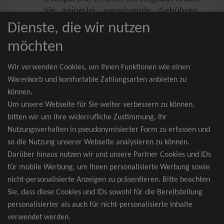
Sie keinerlei verwirrende Gebühren,
Zusatzangebote oder ähnliches.
Dienste, die wir nutzen
Sie erhalten ausschließlich
möchten
zusammenhängende Sitzplätze, welche
nach der Bestplatzbuchung vergeben
Wir verwenden Cookies, um Ihnen Funktionen wie einen
werden.
Warenkorb und komfortable Zahlungsarten anbieten zu
können.
Sollte eine gewünschte Kategorie einmal
Um unsere Webseite für Sie weiter verbessern zu können,
wider Erwarten doch nicht verfügbar
bitten wir um Ihre widerrufliche Zustimmung, Ihr
sein, erhalten Sie von uns Tickets für die
Nutzungsverhalten in pseudonymisierter Form zu erfassen und
nächst bessere Kategorie. Und das
so die Nutzung unserer Webseite analysieren zu können.
kostenfrei und völlig automatisch.
Darüber hinaus nutzen wir und unsere Partner Cookies und IDs
für mobile Werbung, um Ihnen personalisierte Werbung sowie
nicht-personalisierte Anzeigen zu präsentieren. Bitte beachten
Sie, dass diese Cookies und IDs sowohl für die Bereitstellung
TOP-Events
personalisierter als auch für nicht-personalisierte Inhalte
verwendet werden.
André Rieu Tickets