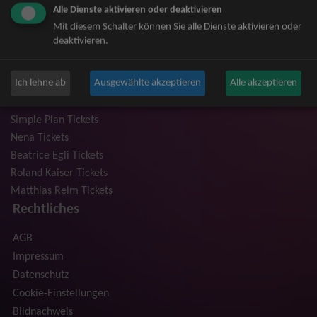
Alle Dienste aktivieren oder deaktivieren
Niedeckens BAP Tickets
Mit diesem Schalter können Sie alle Dienste aktivieren oder
Judas Priest Tickets
deaktivieren.
The BossHoss Tickets
Silbermond Tickets
Ich lehne ab
Ausgewählte akzeptieren
Alle akzeptieren
Trailerpark & Friends Tickets
Anastacia Tickets
Simple Plan Tickets
Nena Tickets
Beatrice Egli Tickets
Roland Kaiser Tickets
Matthias Reim Tickets
Rechtliches
AGB
Impressum
Datenschutz
Cookie-Einstellungen
Bildnachweis