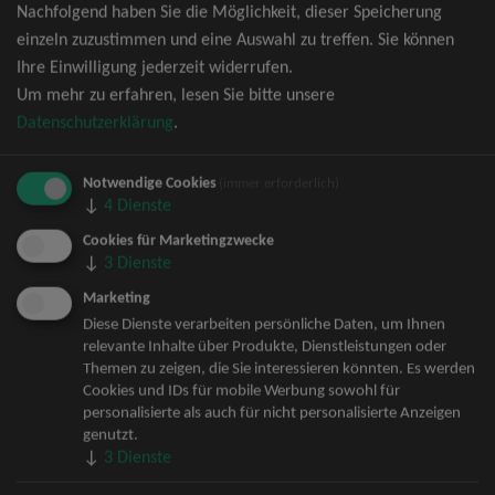
Nachfolgend haben Sie die Möglichkeit, dieser Speicherung
David Garrett Tickets
einzeln zuzustimmen und eine Auswahl zu treffen. Sie können
Andrea Berg Tickets
Ihre Einwilligung jederzeit widerrufen.
Backstreet Boys Tickets
Um mehr zu erfahren, lesen Sie bitte unsere
Unheilig Tickets
Datenschutzerklärung
.
Santiano Tickets
Ina Müller Tickets
Notwendige Cookies
Bryan Adams Tickets
(immer erforderlich)
↓
4
Dienste
Andreas Gabalier Tickets
Die Fantastischen Vier Tickets
Cookies für Marketingzwecke
↓
3
Dienste
Herbert Grönemeyer Tickets
Deep Purple Tickets
Marketing
Howard Carpendale Tickets
Diese Dienste verarbeiten persönliche Daten, um Ihnen
relevante Inhalte über Produkte, Dienstleistungen oder
Jan Delay & Disko No.1 Tickets
Themen zu zeigen, die Sie interessieren könnten. Es werden
Pur Tickets
Cookies und IDs für mobile Werbung sowohl für
Bob Dylan Tickets
personalisierte als auch für nicht personalisierte Anzeigen
Mark Forster Tickets
genutzt.
↓
3
Dienste
The Prodigy Tickets
Sarah Connor Tickets