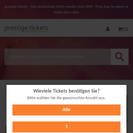
prestige.tickets - Your professional ticket reseller since 2009 - Price may be above or
below face value
(0)
Wieviele Tickets benötigen Sie?
Bitte wählen Sie die gewünschte Anzahl aus.
18
Alle
FEB
2027
1
Alle Termine anzeigen