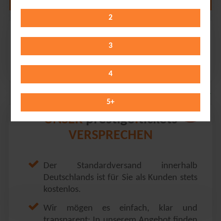
2
Electric Callboy
ZAG Arena // Hannover
3
Thursday 18.02.2027
19:00 Uhr
4
5
+
prestige
tickets
UNSER
.
VERSPRECHEN
Der Standardversand innerhalb
Deutschlands ist für Sie als Kunden stets
kostenlos.
Wir mögen es einfach, klar und
transparent: In unserem Angebot finden