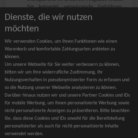
Sie keinerlei verwirrende Gebühren,
Zusatzangebote oder ähnliches.
Dienste, die wir nutzen
Sie erhalten ausschließlich
möchten
zusammenhängende Sitzplätze, welche
nach der Bestplatzbuchung vergeben
Wir verwenden Cookies, um Ihnen Funktionen wie einen
werden.
Warenkorb und komfortable Zahlungsarten anbieten zu
können.
Sollte eine gewünschte Kategorie einmal
Um unsere Webseite für Sie weiter verbessern zu können,
wider Erwarten doch nicht verfügbar
bitten wir um Ihre widerrufliche Zustimmung, Ihr
sein, erhalten Sie von uns Tickets für die
Nutzungsverhalten in pseudonymisierter Form zu erfassen und
nächst bessere Kategorie. Und das
so die Nutzung unserer Webseite analysieren zu können.
kostenfrei und völlig automatisch.
Darüber hinaus nutzen wir und unsere Partner Cookies und IDs
für mobile Werbung, um Ihnen personalisierte Werbung sowie
nicht-personalisierte Anzeigen zu präsentieren. Bitte beachten
Sie, dass diese Cookies und IDs sowohl für die Bereitstellung
TOP-Events
personalisierter als auch für nicht-personalisierte Inhalte
verwendet werden.
André Rieu Tickets