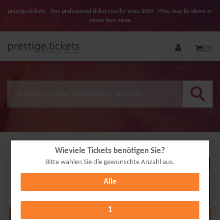
prestige.tickets - Your professional ticket reseller since 2009 - Price may be above or
below face value
(0)
Wieviele Tickets benötigen Sie?
Bitte wählen Sie die gewünschte Anzahl aus.
23
Alle
APR
2027
1
Alle Termine anzeigen