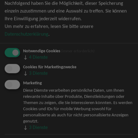
Nachfolgend haben Sie die Möglichkeit, dieser Speicherung
David Garrett Tickets
einzeln zuzustimmen und eine Auswahl zu treffen. Sie können
Andrea Berg Tickets
Ihre Einwilligung jederzeit widerrufen.
Backstreet Boys Tickets
Um mehr zu erfahren, lesen Sie bitte unsere
Unheilig Tickets
Datenschutzerklärung
.
Santiano Tickets
Ina Müller Tickets
Notwendige Cookies
Bryan Adams Tickets
(immer erforderlich)
↓
4
Dienste
Andreas Gabalier Tickets
Die Fantastischen Vier Tickets
Cookies für Marketingzwecke
↓
3
Dienste
Herbert Grönemeyer Tickets
Deep Purple Tickets
Marketing
Howard Carpendale Tickets
Diese Dienste verarbeiten persönliche Daten, um Ihnen
relevante Inhalte über Produkte, Dienstleistungen oder
Jan Delay & Disko No.1 Tickets
Themen zu zeigen, die Sie interessieren könnten. Es werden
Pur Tickets
Cookies und IDs für mobile Werbung sowohl für
Bob Dylan Tickets
personalisierte als auch für nicht personalisierte Anzeigen
Mark Forster Tickets
genutzt.
↓
3
Dienste
The Prodigy Tickets
Sarah Connor Tickets