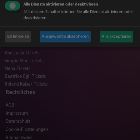
Alle Dienste aktivieren oder deaktivieren
Niedeckens BAP Tickets
Mit diesem Schalter können Sie alle Dienste aktivieren oder
Judas Priest Tickets
deaktivieren.
The BossHoss Tickets
Silbermond Tickets
Ich lehne ab
Ausgewählte akzeptieren
Alle akzeptieren
Trailerpark & Friends Tickets
Bosse Tickets
Anastacia Tickets
Simple Plan Tickets
Nena Tickets
Beatrice Egli Tickets
Roland Kaiser Tickets
Rechtliches
AGB
Impressum
Datenschutz
Cookie-Einstellungen
Bildnachweis