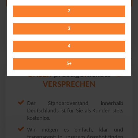
2
Ehrlich Brothers
ZAG Arena // Hannover
3
Friday 23.04.2027
20:00 Uhr
4
5
+
prestige
tickets
UNSER
.
VERSPRECHEN
Der Standardversand innerhalb
Deutschlands ist für Sie als Kunden stets
kostenlos.
Wir mögen es einfach, klar und
transparent: In unserem Angebot finden