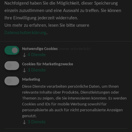
Nachfolgend haben Sie die Möglichkeit, dieser Speicherung
David Garrett Tickets
einzeln zuzustimmen und eine Auswahl zu treffen. Sie können
Andrea Berg Tickets
Ihre Einwilligung jederzeit widerrufen.
Backstreet Boys Tickets
Um mehr zu erfahren, lesen Sie bitte unsere
Unheilig Tickets
Datenschutzerklärung
.
Santiano Tickets
Ina Müller Tickets
Notwendige Cookies
Bryan Adams Tickets
(immer erforderlich)
↓
4
Dienste
Andreas Gabalier Tickets
Die Fantastischen Vier Tickets
Cookies für Marketingzwecke
↓
3
Dienste
Herbert Grönemeyer Tickets
Deep Purple Tickets
Marketing
Howard Carpendale Tickets
Diese Dienste verarbeiten persönliche Daten, um Ihnen
relevante Inhalte über Produkte, Dienstleistungen oder
Jan Delay & Disko No.1 Tickets
Themen zu zeigen, die Sie interessieren könnten. Es werden
Pur Tickets
Cookies und IDs für mobile Werbung sowohl für
Bob Dylan Tickets
personalisierte als auch für nicht personalisierte Anzeigen
Mark Forster Tickets
genutzt.
↓
3
Dienste
The Prodigy Tickets
Sarah Connor Tickets