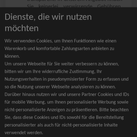
Sie keinerlei verwirrende Gebühren,
Zusatzangebote oder ähnliches.
Dienste, die wir nutzen
Sie erhalten ausschließlich
möchten
zusammenhängende Sitzplätze, welche
nach der Bestplatzbuchung vergeben
Wir verwenden Cookies, um Ihnen Funktionen wie einen
werden.
Warenkorb und komfortable Zahlungsarten anbieten zu
können.
Sollte eine gewünschte Kategorie einmal
Um unsere Webseite für Sie weiter verbessern zu können,
wider Erwarten doch nicht verfügbar
bitten wir um Ihre widerrufliche Zustimmung, Ihr
sein, erhalten Sie von uns Tickets für die
Nutzungsverhalten in pseudonymisierter Form zu erfassen und
nächst bessere Kategorie. Und das
so die Nutzung unserer Webseite analysieren zu können.
kostenfrei und völlig automatisch.
Darüber hinaus nutzen wir und unsere Partner Cookies und IDs
für mobile Werbung, um Ihnen personalisierte Werbung sowie
nicht-personalisierte Anzeigen zu präsentieren. Bitte beachten
Sie, dass diese Cookies und IDs sowohl für die Bereitstellung
TOP-Events
personalisierter als auch für nicht-personalisierte Inhalte
verwendet werden.
André Rieu Tickets