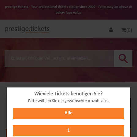
prestige.tickets - Your professional ticket reseller since 2009 - Price may be above or
below face value
(0)
Wieviele Tickets benötigen Sie?
Bitte wählen Sie die gewünschte Anzahl aus.
16
Alle
APR
2027
1
Alle Termine anzeigen