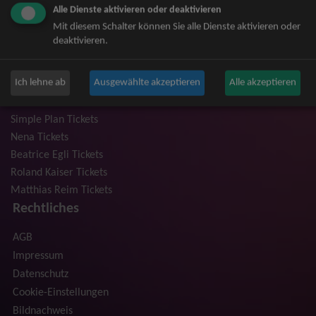
Alle Dienste aktivieren oder deaktivieren
Niedeckens BAP Tickets
Mit diesem Schalter können Sie alle Dienste aktivieren oder
Judas Priest Tickets
deaktivieren.
The BossHoss Tickets
Silbermond Tickets
Ich lehne ab
Ausgewählte akzeptieren
Alle akzeptieren
Trailerpark & Friends Tickets
Anastacia Tickets
Simple Plan Tickets
Nena Tickets
Beatrice Egli Tickets
Roland Kaiser Tickets
Matthias Reim Tickets
Rechtliches
AGB
Impressum
Datenschutz
Cookie-Einstellungen
Bildnachweis