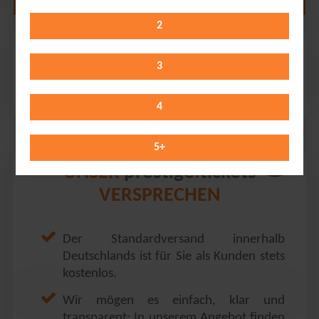
2
Ehrlich Brothers
Barclaycard Arena // Hamburg
3
Friday 16.04.2027
20:00 Uhr
4
5
+
prestige
tickets
UNSER
.
VERSPRECHEN
Der Standardversand innerhalb
Deutschlands ist für Sie als Kunden stets
kostenlos.
Wir mögen es einfach, klar und
transparent: In unserem Angebot finden