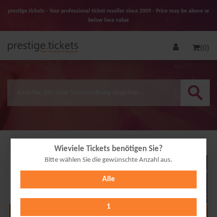
prestige.tickets - Your professional ticket reseller since 2009 - Price may be above or
below face value
(0)
Wieviele Tickets benötigen Sie?
Bitte wählen Sie die gewünschte Anzahl aus.
21
Alle
MAR
2027
1
Alle Termine anzeigen