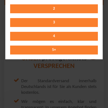
2
Ehrlich Brothers
ratiopharm arena // Neu-Ulm
3
Sunday 21.03.2027
11:00 Uhr
4
5
+
prestige
tickets
UNSER
.
VERSPRECHEN
Der Standardversand innerhalb
Deutschlands ist für Sie als Kunden stets
kostenlos.
Wir mögen es einfach, klar und
transparent: In unserem Angebot finden