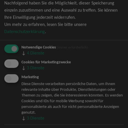
Nachfolgend haben Sie die Möglichkeit, dieser Speicherung
David Garrett Tickets
einzeln zuzustimmen und eine Auswahl zu treffen. Sie können
Andrea Berg Tickets
Ihre Einwilligung jederzeit widerrufen.
Backstreet Boys Tickets
Um mehr zu erfahren, lesen Sie bitte unsere
Unheilig Tickets
Datenschutzerklärung
.
Santiano Tickets
Ina Müller Tickets
Notwendige Cookies
Bryan Adams Tickets
(immer erforderlich)
↓
4
Dienste
Andreas Gabalier Tickets
Die Fantastischen Vier Tickets
Cookies für Marketingzwecke
↓
3
Dienste
Herbert Grönemeyer Tickets
Deep Purple Tickets
Marketing
Howard Carpendale Tickets
Diese Dienste verarbeiten persönliche Daten, um Ihnen
relevante Inhalte über Produkte, Dienstleistungen oder
Jan Delay & Disko No.1 Tickets
Themen zu zeigen, die Sie interessieren könnten. Es werden
Pur Tickets
Cookies und IDs für mobile Werbung sowohl für
Bob Dylan Tickets
personalisierte als auch für nicht personalisierte Anzeigen
Mark Forster Tickets
genutzt.
↓
3
Dienste
The Prodigy Tickets
Sarah Connor Tickets