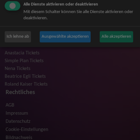
Alle Dienste aktivieren oder deaktivieren
Niedeckens BAP Tickets
Mit diesem Schalter können Sie alle Dienste aktivieren oder
Judas Priest Tickets
deaktivieren.
The BossHoss Tickets
Silbermond Tickets
Ich lehne ab
Ausgewählte akzeptieren
Alle akzeptieren
Trailerpark & Friends Tickets
Bosse Tickets
Anastacia Tickets
Simple Plan Tickets
Nena Tickets
Beatrice Egli Tickets
Roland Kaiser Tickets
Rechtliches
AGB
Impressum
Datenschutz
Cookie-Einstellungen
Bildnachweis