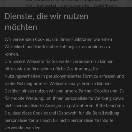
Sie keinerlei verwirrende Gebühren,
Zusatzangebote oder ähnliches.
Dienste, die wir nutzen
Sie erhalten ausschließlich
möchten
zusammenhängende Sitzplätze, welche
nach der Bestplatzbuchung vergeben
Wir verwenden Cookies, um Ihnen Funktionen wie einen
werden.
Warenkorb und komfortable Zahlungsarten anbieten zu
können.
Sollte eine gewünschte Kategorie einmal
Um unsere Webseite für Sie weiter verbessern zu können,
wider Erwarten doch nicht verfügbar
bitten wir um Ihre widerrufliche Zustimmung, Ihr
sein, erhalten Sie von uns Tickets für die
Nutzungsverhalten in pseudonymisierter Form zu erfassen und
nächst bessere Kategorie. Und das
so die Nutzung unserer Webseite analysieren zu können.
kostenfrei und völlig automatisch.
Darüber hinaus nutzen wir und unsere Partner Cookies und IDs
für mobile Werbung, um Ihnen personalisierte Werbung sowie
nicht-personalisierte Anzeigen zu präsentieren. Bitte beachten
Sie, dass diese Cookies und IDs sowohl für die Bereitstellung
TOP-Events
personalisierter als auch für nicht-personalisierte Inhalte
verwendet werden.
André Rieu Tickets