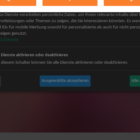
keting
 Grönemeyer Tickets
Judas Priest Tickets
se Dienste verarbeiten persönliche Daten, um Ihnen relevante Inhalte über
ple Tickets
The BossHoss Tickets
nstleistungen oder Themen zu zeigen, die Sie interessieren könnten. Es we
 IDs für mobile Werbung sowohl für personalisierte als auch für nicht perso
Carpendale Tickets
Silbermond Tickets
eigen genutzt.
y & Disko No.1 Tickets
Trailerpark & Friends Tickets
3
Dienste
ets
Bosse Tickets
n Tickets
Anastacia Tickets
e Dienste aktivieren oder deaktivieren
ster Tickets
Simple Plan Tickets
 diesem Schalter können Sie alle Dienste aktivieren oder deaktivieren.
igy Tickets
Nena Tickets
nnor Tickets
Beatrice Egli Tickets
Ausgewählte akzeptieren
Alle
ns BAP Tickets
Roland Kaiser Tickets