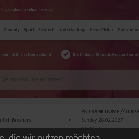
ice may be above or below face value
Comedy
Sport
Festivals
Unterhaltung
News-Ticker
Gutschein
en mit Sitz in Deutschland
Kostenloser Standardversand inner
PSD BANK DOME // Düsse
hrlich Brothers
Sunday 28.02.2027
11:00 Uhr
e, die wir nutzen möchten