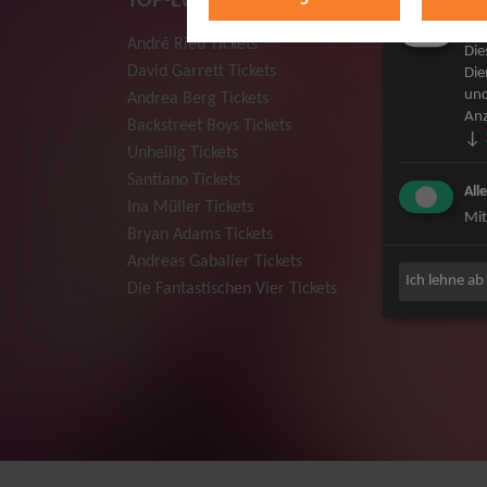
TOP-Events
Mar
André Rieu Tickets
Herbert
Die
David Garrett Tickets
Deep Pur
Die
und
Andrea Berg Tickets
Howard 
Anz
Backstreet Boys Tickets
Jan Dela
↓
Unheilig Tickets
Pur Tick
Santiano Tickets
Bob Dyla
All
Ina Müller Tickets
Mark For
Mit
Bryan Adams Tickets
The Prod
Andreas Gabalier Tickets
Sarah Co
Ich lehne ab
Die Fantastischen Vier Tickets
Niedecke