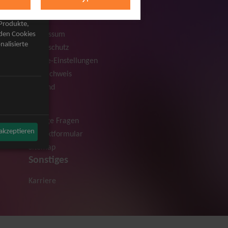
Rechtliches
AGB
 Produkte,
Impressum
rden Cookies
nalisierte
Datenschutz
Cookie-Einstellungen
Bildnachweis
Versand
Hilfe
Häufige Fragen
 akzeptieren
Kontaktformular
Sitemap
Sonstiges
Karriere