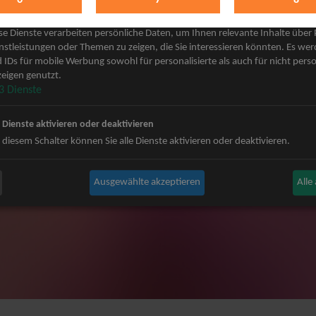
keting
 Grönemeyer Tickets
Judas Priest Tickets
se Dienste verarbeiten persönliche Daten, um Ihnen relevante Inhalte über
ple Tickets
The BossHoss Tickets
nstleistungen oder Themen zu zeigen, die Sie interessieren könnten. Es we
 IDs für mobile Werbung sowohl für personalisierte als auch für nicht perso
Carpendale Tickets
Silbermond Tickets
eigen genutzt.
y & Disko No.1 Tickets
Trailerpark & Friends Tickets
3
Dienste
ets
Bosse Tickets
n Tickets
Anastacia Tickets
e Dienste aktivieren oder deaktivieren
ster Tickets
Simple Plan Tickets
 diesem Schalter können Sie alle Dienste aktivieren oder deaktivieren.
igy Tickets
Nena Tickets
nnor Tickets
Beatrice Egli Tickets
Ausgewählte akzeptieren
Alle
ns BAP Tickets
Roland Kaiser Tickets