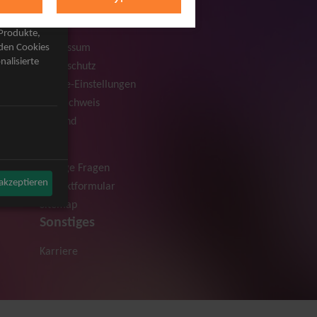
Rechtliches
AGB
 Produkte,
Impressum
rden Cookies
nalisierte
Datenschutz
Cookie-Einstellungen
Bildnachweis
Versand
Hilfe
Häufige Fragen
 akzeptieren
Kontaktformular
Sitemap
Sonstiges
Karriere