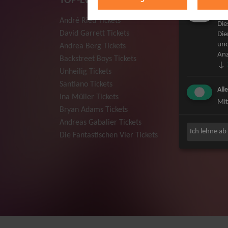
TOP-Events
Mar
André Rieu Tickets
Herbert
Die
David Garrett Tickets
Deep Pur
Die
und
Andrea Berg Tickets
Howard 
Anz
Backstreet Boys Tickets
Jan Dela
↓
Unheilig Tickets
Pur Tick
Santiano Tickets
Bob Dyla
All
Ina Müller Tickets
Mark For
Mit
Bryan Adams Tickets
The Prod
Andreas Gabalier Tickets
Sarah Co
Ich lehne ab
Die Fantastischen Vier Tickets
Niedecke