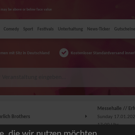
ice may be above or below face value
Comedy
Sport
Festivals
Unterhaltung
News-Ticker
Gutschein
en mit Sitz in Deutschland
Kostenloser Standardversand inner
Messehalle // Erf
hrlich Brothers
Sunday 17.01.20
17:00 Uhr
e, die wir nutzen möchten