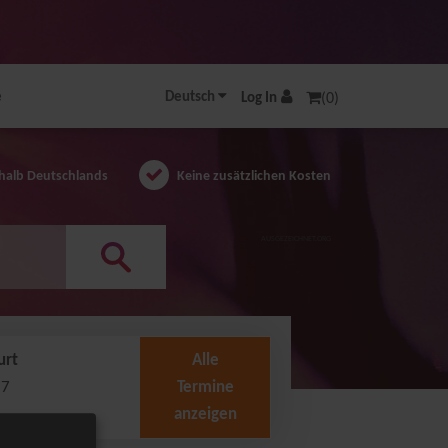
e
Deutsch
Log In
(0)
halb Deutschlands
Keine zusätzlichen Kosten
AUSGEZEICHNET.ORG
urt
Alle
27
Termine
anzeigen