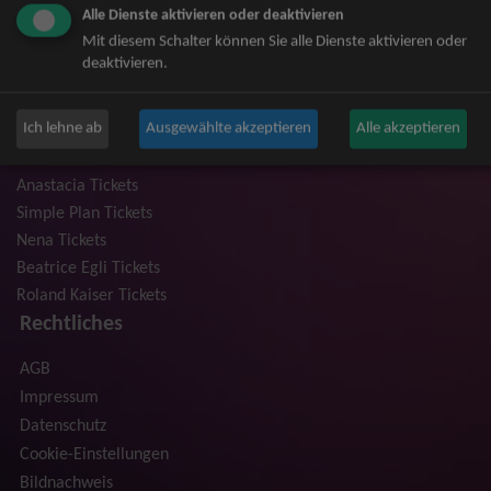
Alle Dienste aktivieren oder deaktivieren
Niedeckens BAP Tickets
Mit diesem Schalter können Sie alle Dienste aktivieren oder
Judas Priest Tickets
deaktivieren.
The BossHoss Tickets
Silbermond Tickets
Ich lehne ab
Ausgewählte akzeptieren
Alle akzeptieren
Trailerpark & Friends Tickets
Bosse Tickets
Anastacia Tickets
Simple Plan Tickets
Nena Tickets
Beatrice Egli Tickets
Roland Kaiser Tickets
Rechtliches
AGB
Impressum
Datenschutz
Cookie-Einstellungen
Bildnachweis