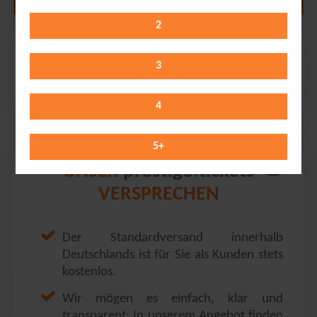
2
Ehrlich Brothers
Hanns-Martin-Schleyer-Halle // Stuttgart
3
Tuesday 29.12.2026
19:00 Uhr
4
5
+
prestige
tickets
UNSER
.
VERSPRECHEN
Der Standardversand innerhalb
Deutschlands ist für Sie als Kunden stets
kostenlos.
Wir mögen es einfach, klar und
transparent: In unserem Angebot finden