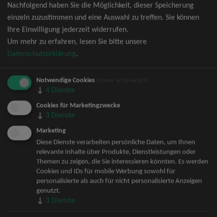
Nachfolgend haben Sie die Möglichkeit, dieser Speicherung
David Garrett Tickets
einzeln zuzustimmen und eine Auswahl zu treffen. Sie können
Andrea Berg Tickets
Ihre Einwilligung jederzeit widerrufen.
Backstreet Boys Tickets
Um mehr zu erfahren, lesen Sie bitte unsere
Unheilig Tickets
Datenschutzerklärung
.
Santiano Tickets
Ina Müller Tickets
Notwendige Cookies
Bryan Adams Tickets
(immer erforderlich)
↓
4
Dienste
Andreas Gabalier Tickets
Die Fantastischen Vier Tickets
Cookies für Marketingzwecke
↓
3
Dienste
Herbert Grönemeyer Tickets
Deep Purple Tickets
Marketing
Howard Carpendale Tickets
Diese Dienste verarbeiten persönliche Daten, um Ihnen
relevante Inhalte über Produkte, Dienstleistungen oder
Jan Delay & Disko No.1 Tickets
Themen zu zeigen, die Sie interessieren könnten. Es werden
Pur Tickets
Cookies und IDs für mobile Werbung sowohl für
Bob Dylan Tickets
personalisierte als auch für nicht personalisierte Anzeigen
Mark Forster Tickets
genutzt.
↓
3
Dienste
The Prodigy Tickets
Sarah Connor Tickets