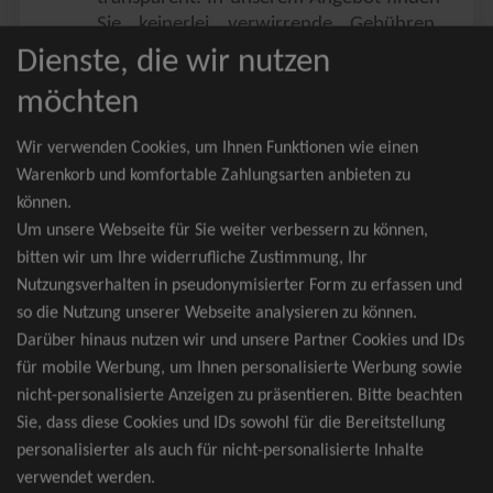
Sie keinerlei verwirrende Gebühren,
Zusatzangebote oder ähnliches.
Dienste, die wir nutzen
Sie erhalten ausschließlich
möchten
zusammenhängende Sitzplätze, welche
nach der Bestplatzbuchung vergeben
Wir verwenden Cookies, um Ihnen Funktionen wie einen
werden.
Warenkorb und komfortable Zahlungsarten anbieten zu
können.
Sollte eine gewünschte Kategorie einmal
Um unsere Webseite für Sie weiter verbessern zu können,
wider Erwarten doch nicht verfügbar
bitten wir um Ihre widerrufliche Zustimmung, Ihr
sein, erhalten Sie von uns Tickets für die
Nutzungsverhalten in pseudonymisierter Form zu erfassen und
nächst bessere Kategorie. Und das
so die Nutzung unserer Webseite analysieren zu können.
kostenfrei und völlig automatisch.
Darüber hinaus nutzen wir und unsere Partner Cookies und IDs
für mobile Werbung, um Ihnen personalisierte Werbung sowie
nicht-personalisierte Anzeigen zu präsentieren. Bitte beachten
Sie, dass diese Cookies und IDs sowohl für die Bereitstellung
TOP-Events
personalisierter als auch für nicht-personalisierte Inhalte
verwendet werden.
André Rieu Tickets