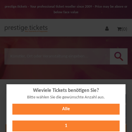
prestige.tickets - Your professional ticket reseller since 2009 - Price may be above or
below face value
(0)
Wieviele Tickets benötigen Sie?
Bitte wählen Sie die gewünschte Anzahl aus.
29
Alle
DEC
2026
1
Alle Termine anzeigen