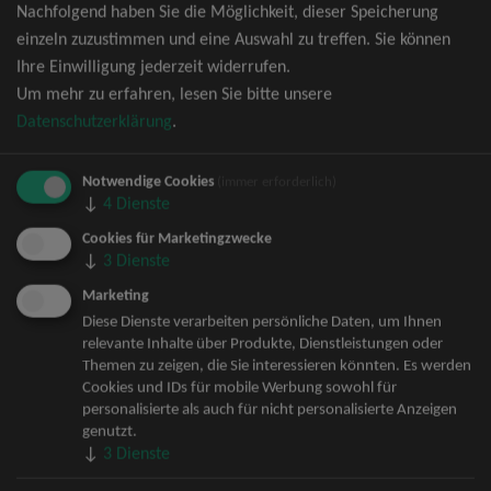
Nachfolgend haben Sie die Möglichkeit, dieser Speicherung
David Garrett Tickets
einzeln zuzustimmen und eine Auswahl zu treffen. Sie können
Andrea Berg Tickets
Ihre Einwilligung jederzeit widerrufen.
Backstreet Boys Tickets
Um mehr zu erfahren, lesen Sie bitte unsere
Unheilig Tickets
Datenschutzerklärung
.
Santiano Tickets
Ina Müller Tickets
Notwendige Cookies
Bryan Adams Tickets
(immer erforderlich)
↓
4
Dienste
Andreas Gabalier Tickets
Die Fantastischen Vier Tickets
Cookies für Marketingzwecke
↓
3
Dienste
Herbert Grönemeyer Tickets
Deep Purple Tickets
Marketing
Howard Carpendale Tickets
Diese Dienste verarbeiten persönliche Daten, um Ihnen
relevante Inhalte über Produkte, Dienstleistungen oder
Jan Delay & Disko No.1 Tickets
Themen zu zeigen, die Sie interessieren könnten. Es werden
Pur Tickets
Cookies und IDs für mobile Werbung sowohl für
Bob Dylan Tickets
personalisierte als auch für nicht personalisierte Anzeigen
Mark Forster Tickets
genutzt.
↓
3
Dienste
The Prodigy Tickets
Sarah Connor Tickets