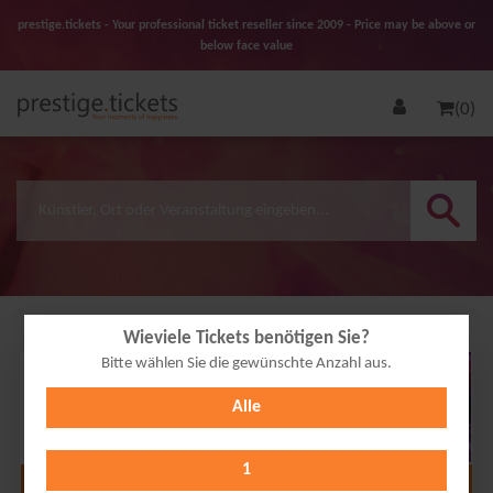
prestige.tickets - Your professional ticket reseller since 2009 - Price may be above or
below face value
(0)
Wieviele Tickets benötigen Sie?
Bitte wählen Sie die gewünschte Anzahl aus.
26
Alle
JUN
2027
1
Alle Termine anzeigen