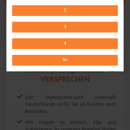
2
Scooter
Rudolf-Harbig-Stadion // Dresden
3
Saturday 26.06.2027
18:30 Uhr
4
5
+
prestige
tickets
UNSER
.
VERSPRECHEN
Der Standardversand innerhalb
Deutschlands ist für Sie als Kunden stets
kostenlos.
Wir mögen es einfach, klar und
transparent: In unserem Angebot finden