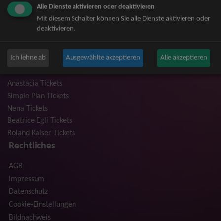
Alle Dienste aktivieren oder deaktivieren
Niedeckens BAP Tickets
Mit diesem Schalter können Sie alle Dienste aktivieren oder
Judas Priest Tickets
deaktivieren.
The BossHoss Tickets
Silbermond Tickets
Ich lehne ab
Ausgewählte akzeptieren
Alle akzeptieren
Trailerpark & Friends Tickets
Bosse Tickets
Anastacia Tickets
Simple Plan Tickets
Nena Tickets
Beatrice Egli Tickets
Roland Kaiser Tickets
Rechtliches
AGB
Impressum
Datenschutz
Cookie-Einstellungen
Bildnachweis