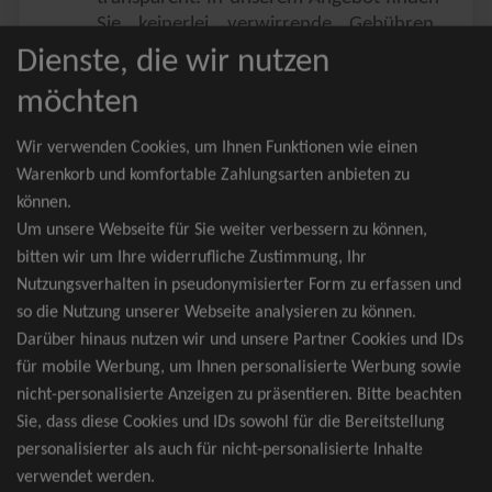
Sie keinerlei verwirrende Gebühren,
Zusatzangebote oder ähnliches.
Dienste, die wir nutzen
Sie erhalten ausschließlich
möchten
zusammenhängende Sitzplätze, welche
nach der Bestplatzbuchung vergeben
Wir verwenden Cookies, um Ihnen Funktionen wie einen
werden.
Warenkorb und komfortable Zahlungsarten anbieten zu
können.
Sollte eine gewünschte Kategorie einmal
Um unsere Webseite für Sie weiter verbessern zu können,
wider Erwarten doch nicht verfügbar
bitten wir um Ihre widerrufliche Zustimmung, Ihr
sein, erhalten Sie von uns Tickets für die
Nutzungsverhalten in pseudonymisierter Form zu erfassen und
nächst bessere Kategorie. Und das
so die Nutzung unserer Webseite analysieren zu können.
kostenfrei und völlig automatisch.
Darüber hinaus nutzen wir und unsere Partner Cookies und IDs
für mobile Werbung, um Ihnen personalisierte Werbung sowie
nicht-personalisierte Anzeigen zu präsentieren. Bitte beachten
Sie, dass diese Cookies und IDs sowohl für die Bereitstellung
TOP-Events
personalisierter als auch für nicht-personalisierte Inhalte
verwendet werden.
André Rieu Tickets