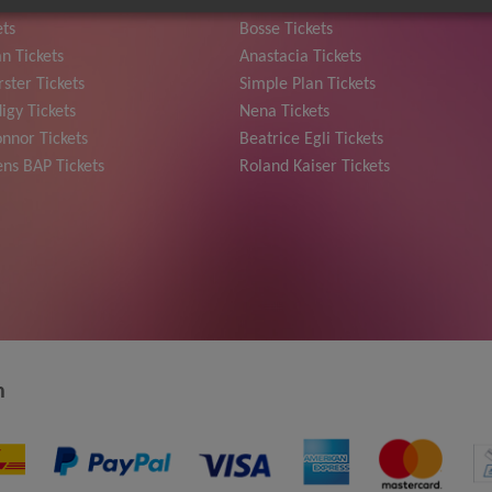
y & Disko No.1 Tickets
Trailerpark & Friends Tickets
ets
Bosse Tickets
n Tickets
Anastacia Tickets
ster Tickets
Simple Plan Tickets
igy Tickets
Nena Tickets
nnor Tickets
Beatrice Egli Tickets
ns BAP Tickets
Roland Kaiser Tickets
n