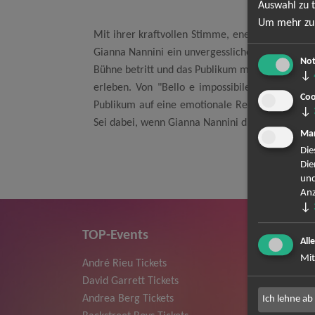
Auswahl zu t
Um mehr zu 
Mit ihrer kraftvollen Stimme, energiegeladenen
Gianna Nannini ein unvergessliches Erlebnis zu
Not
Bühne betritt und das Publikum mit ihrer unverk
↓
erleben. Von "Bello e impossibile" über "Merav
Coo
Publikum auf eine emotionale Reise durch ihre m
↓
Sei dabei, wenn Gianna Nannini die Bühne rockt u
Mar
Die
Die
und
Anz
↓
TOP-Events
All
Mit
André Rieu Tickets
Herbert
David Garrett Tickets
Deep Pur
Andrea Berg Tickets
Howard 
Ich lehne ab