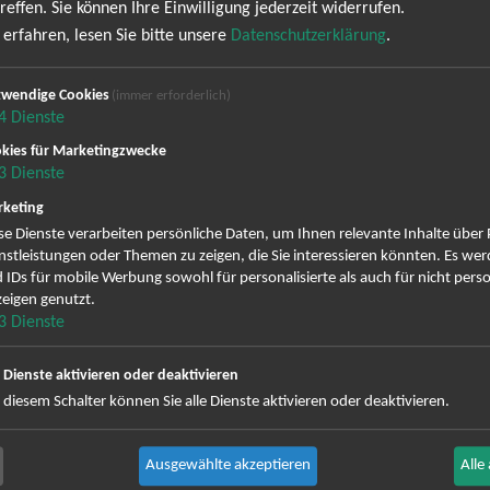
Gianna Nannini
reffen. Sie können Ihre Einwilligung jederzeit widerrufen.
erfahren, lesen Sie bitte unsere
Datenschutzerklärung
.
 Bühnenpräsenz und einer beeindruckenden Karriere, die über vier 
 werden. Erlebe eine einzigartige Kombination aus Rock, Pop und lei
wendige Cookies
(immer erforderlich)
ennbaren Musik verzaubert. Das Konzert bietet die perfekte Gelegenhei
4
Dienste
igliosa creatura" bis hin zu "Sei nell'anima" – Gianna Nannini pr
kies für Marketingzwecke
usikalische Evolution. Sichere dir jetzt deine Tickets, um Teil dies
3
Dienste
nd ihre zeitlosen Hits live präsentiert.
keting
se Dienste verarbeiten persönliche Daten, um Ihnen relevante Inhalte über
GIANNAGOLD
nstleistungen oder Themen zu zeigen, die Sie interessieren könnten. Es we
 IDs für mobile Werbung sowohl für personalisierte als auch für nicht perso
eigen genutzt.
3
Dienste
e Dienste aktivieren oder deaktivieren
 diesem Schalter können Sie alle Dienste aktivieren oder deaktivieren.
 Grönemeyer Tickets
Judas Priest Tickets
ple Tickets
The BossHoss Tickets
Carpendale Tickets
Silbermond Tickets
Ausgewählte akzeptieren
Alle