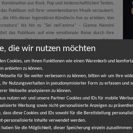
e Kombination aus Rock, Pop und leidenschaftlichen Texten,
 das Publikum mit ihrer unverkennbaren Musik verzaubert.
 die Hits dieser legendären Künstlerin live zu erleben. Von
 creatura" bis hin zu "Sei nell'anima" – Gianna Nannini
führt das Publikum auf eine emotionale Reise durch ihre
etzt deine Tickets, um Teil dieses unvergesslichen
e, die wir nutzen möchten
enn Gianna Nannini die Bühne rockt und ihre zeitlosen Hits
en Cookies, um Ihnen Funktionen wie einen Warenkorb und komfort
en anbieten zu können.
bseite für Sie weiter verbessern zu können, bitten wir um Ihre wide
ANNAGOLD
 Ihr Nutzungsverhalten in pseudonymisierter Form zu erfassen und s
erer Webseite analysieren zu können.
aus nutzen wir und unsere Partner Cookies und IDs für mobile Werb
lin
19.09.2026
alisierte Werbung sowie nicht-personalisierte Anzeigen zu präsentier
ldbühne
19:00 Uhr
, dass diese Cookies und IDs sowohl für die Bereitstellung personalisi
ht-personalisierte Inhalte verwendet werden.
 haben Sie die Möglichkeit, dieser Speicherung einzeln zuzustimmen