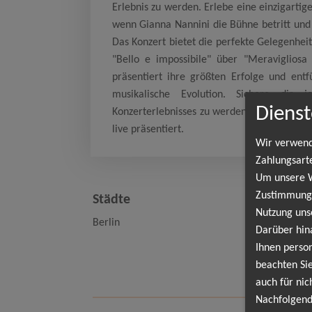
Erlebnis zu werden. Erlebe eine einzigartig
wenn Gianna Nannini die Bühne betritt und
Das Konzert bietet die perfekte Gelegenheit,
"Bello e impossibile" über "Meravigliosa
präsentiert ihre größten Erfolge und ent
musikalische Evolution. Sichere dir j
Dienst
Konzerterlebnisses zu werden. Sei dabei, w
live präsentiert.
Wir verwend
Zahlungsart
Um unsere We
GI
Zustimmung,
Städte
Nutzung uns
Berlin
Darüber hin
Ber
Ihnen person
Wa
beachten Sie
auch für nic
Nachfolgend