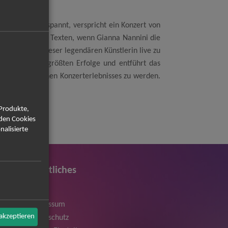
Jahrzehnte umspannt, verspricht ein Konzert von
denschaftlichen Texten, wenn Gianna Nannini die
t, die Hits dieser legendären Künstlerin live zu
äsentiert ihre größten Erfolge und entführt das
es unvergesslichen Konzerterlebnisses zu werden.
 Produkte,
rden Cookies
nalisierte
Rechtliches
AGB
Impressum
 akzeptieren
Datenschutz