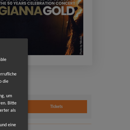
Photo by Nikolai
able
rrufliche
o die
ung, um
en. Bitte
Tickets
erter als
 und eine