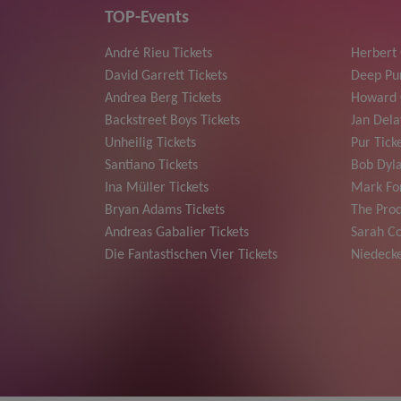
TOP-Events
André Rieu Tickets
Herbert
David Garrett Tickets
Deep Pur
Andrea Berg Tickets
Howard 
Backstreet Boys Tickets
Jan Dela
Unheilig Tickets
Pur Tick
Santiano Tickets
Bob Dyla
Ina Müller Tickets
Mark For
Bryan Adams Tickets
The Prod
Andreas Gabalier Tickets
Sarah Co
Die Fantastischen Vier Tickets
Niedecke