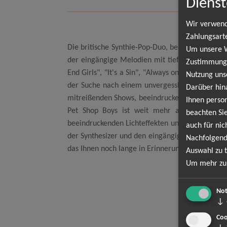
Dienst
Wir verwend
Zahlungsart
Die britische Synthie-Pop-Duo, bestehend aus N
Um unsere We
der eingängige Melodien mit tiefgründigen Texte
Zustimmung,
End Girls", "It's a Sin", "Always on My Mind" u
Nutzung uns
der Suche nach einem unvergesslichen Konzerterl
Darüber hin
mitreißenden Shows, beeindruckenden Bühnenpräs
Ihnen person
Pet Shop Boys ist weit mehr als nur eine mu
beachten Sie
beeindruckenden Lichteffekten und einer energi
auch für nic
der Synthesizer und den eingängigen Texten schaf
Nachfolgend
das Ihnen noch lange in Erinnerung bleiben wird
Auswahl zu t
Um mehr zu 
Not
↓
Coo