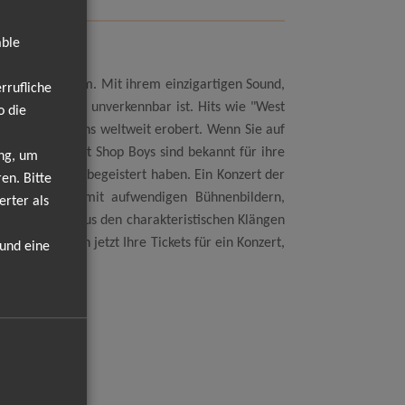
able
Jahren im Sturm. Mit ihrem einzigartigen Sound,
rrufliche
, die bis heute unverkennbar ist. Hits wie "West
o die
e Herzen der Fans weltweit erobert. Wenn Sie auf
 lassen. Die Pet Shop Boys sind bekannt für ihre
ung, um
sikliebhabern begeistert haben. Ein Konzert der
en. Bitte
hre Karriere, mit aufwendigen Bühnenbildern,
erter als
 Kombination aus den charakteristischen Klängen
hern Sie sich jetzt Ihre Tickets für ein Konzert,
 und eine