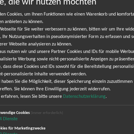
e, die wir nutzen möchten
en Cookies, um Ihnen Funktionen wie einen Warenkorb und komfort
Pet Shop Boys
en anbieten zu können.
eil Tennant und Chris Lowe, eroberte die Musikszene in den 1980er 
bseite für Sie weiter verbessern zu können, bitten wir um Ihre wide
n verbindet, schufen die Pet Shop Boys eine musikalische Identität
 Ihr Nutzungsverhalten in pseudonymisierter Form zu erfassen und s
nd "Go West" haben nicht nur die Charts dominiert, sondern auch di
erer Webseite analysieren zu können.
ebnis sind, dann sollten Sie sich diese Gelegenheit nicht entgehen
aus nutzen wir und unsere Partner Cookies und IDs für mobile Werb
enz und natürlich für ihre zeitlosen Hits, die Generationen von Mu
alisierte Werbung sowie nicht-personalisierte Anzeigen zu präsentier
sikalische Darbietung. Es ist eine multimediale Reise durch i
, dass diese Cookies und IDs sowohl für die Bereitstellung personalisi
egeladenen Performance, die das Publikum in ihren Bann zieht. Die
ht-personalisierte Inhalte verwendet werden.
ft eine Atmosphäre, die zum Tanzen, Mitsingen und Feiern einlädt. Sic
 haben Sie die Möglichkeit, dieser Speicherung einzeln zuzustimmen
reffen. Sie können Ihre Einwilligung jederzeit widerrufen.
erfahren, lesen Sie bitte unsere
Datenschutzerklärung
.
DREAMWORLD
wendige Cookies
(immer erforderlich)
Obskur
4
Dienste
kies für Marketingzwecke