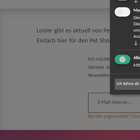
↓
Mar
Die
Die
Leider gibt es aktuell von Pet Shop Boy
und
Anz
Einfach hier für den Pet Shop Boys Ne
↓
All
Ich möchte den regelmäß
Mit
Adresse zum Zweck der 
Newsletter kann ich jeder
Ich lehne ab
Bereits angemeldet? Hier