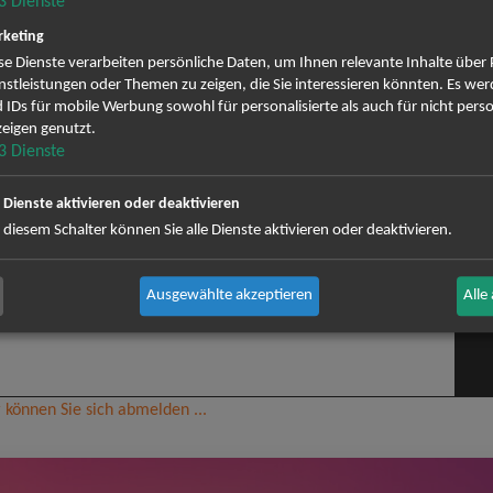
3
Dienste
NEWSLETTER
keting
se Dienste verarbeiten persönliche Daten, um Ihnen relevante Inhalte über
nstleistungen oder Themen zu zeigen, die Sie interessieren könnten. Es we
s keine Termine. Wir informieren dich jedoch gerne dir
 IDs für mobile Werbung sowohl für personalisierte als auch für nicht perso
eigen genutzt.
wsletter anmelden und keine Angebote und Tourdaten
3
Dienste
e Dienste aktivieren oder deaktivieren
ig erscheinenden Newsletter abonnieren und bin daher mit einer Sp
 diesem Schalter können Sie alle Dienste aktivieren oder deaktivieren.
Datenschutzerklä
Zustellung des Newsletters entsprechend der
zeit wieder abbestellen.
Ausgewählte akzeptieren
Alle
 können Sie sich abmelden ...