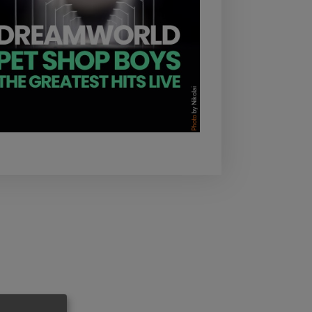
by Nikolai
Photo