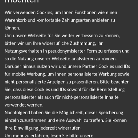
möchten
Wir verwenden Cookies, um Ihnen Funktionen wie einen
Leider gibt es aktuell von Hans Zimmer keine
Warenkorb und komfortable Zahlungsarten anbieten zu
können.
Termine. Wir informieren dich jedoch gerne
Um unsere Webseite für Sie weiter verbessern zu können,
direkt, sobald es neue Termine gibt. Einfach hier
bitten wir um Ihre widerrufliche Zustimmung, Ihr
für den Hans Zimmer Newsletter anmelden und
Nutzungsverhalten in pseudonymisierter Form zu erfassen und
so die Nutzung unserer Webseite analysieren zu können.
keine Angebote und Tourdaten mehr verpassen!
Darüber hinaus nutzen wir und unsere Partner Cookies und IDs
für mobile Werbung, um Ihnen personalisierte Werbung sowie
Ich möchte den regelmäßig erscheinenden Newsletter
nicht-personalisierte Anzeigen zu präsentieren. Bitte beachten
abonnieren und bin daher mit einer Speicherung meiner E-
Sie, dass diese Cookies und IDs sowohl für die Bereitstellung
Mail-Adresse zum Zweck der Zustellung des Newsletters
personalisierter als auch für nicht-personalisierte Inhalte
Datenschutzerklärung
entsprechend der
einverstanden. Den
verwendet werden.
Newsletter kann ich jederzeit wieder abbestellen.
Nachfolgend haben Sie die Möglichkeit, dieser Speicherung
einzeln zuzustimmen und eine Auswahl zu treffen. Sie können
Ihre Einwilligung jederzeit widerrufen.
Um mehr zu erfahren, lesen Sie bitte unsere