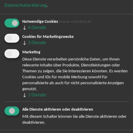
Datenschutzerklärung
.
Notwendige Cookies
(immer erforderlich)
↓
4
Dienste
Cookies für Marketingzwecke
Bereits angemeldet? Hier können Sie sich abmelden ...
↓
3
Dienste
Marketing
Diese Dienste verarbeiten persönliche Daten, um Ihnen
TOP-Events
relevante Inhalte über Produkte, Dienstleistungen oder
Themen zu zeigen, die Sie interessieren könnten. Es werden
André Rieu Tickets
Cookies und IDs für mobile Werbung sowohl für
David Garrett Tickets
personalisierte als auch für nicht personalisierte Anzeigen
genutzt.
Andrea Berg Tickets
↓
3
Dienste
Backstreet Boys Tickets
Unheilig Tickets
Alle Dienste aktivieren oder deaktivieren
Santiano Tickets
Mit diesem Schalter können Sie alle Dienste aktivieren oder
Ina Müller Tickets
deaktivieren.
Bryan Adams Tickets